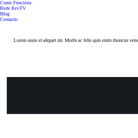
Como Funciona
Rede RevTV
Blog
Contacto
Lorem asuis et aliquet mi. Morbi ac felis quis enim rhoncus venen