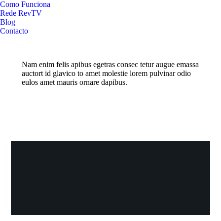
Como Funciona
Rede RevTV
Blog
Contacto
Nam enim felis apibus egetras consec tetur augue emassa
auctort id glavico to amet molestie lorem pulvinar odio
eulos amet mauris ornare dapibus.