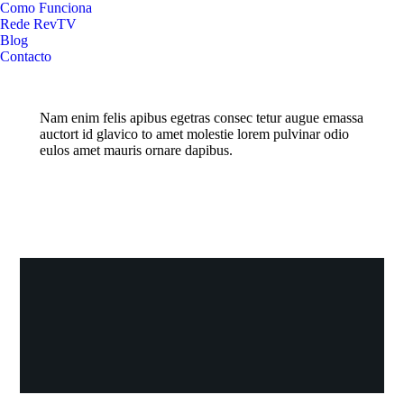
Como Funciona
Rede RevTV
Blog
Contacto
Nam enim felis apibus egetras consec tetur augue emassa
auctort id glavico to amet molestie lorem pulvinar odio
eulos amet mauris ornare dapibus.