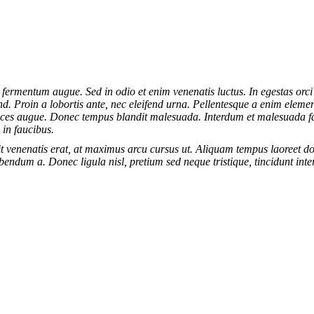
 fermentum augue. Sed in odio et enim venenatis luctus. In egestas orc
end. Proin a lobortis ante, nec eleifend urna. Pellentesque a enim elem
trices augue. Donec tempus blandit malesuada. Interdum et malesuada f
 in faucibus.
t venenatis erat, at maximus arcu cursus ut. Aliquam tempus laoreet do
bendum a. Donec ligula nisl, pretium sed neque tristique, tincidunt inte