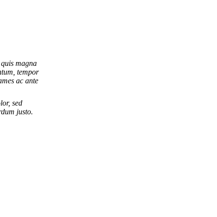
i quis magna
entum, tempor
ames ac ante
lor, sed
rdum justo.