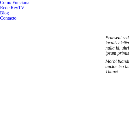
Como Funciona
Rede RevTV
Blog
Contacto
Praesent sed
iaculis eleif
nulla id, ul
ipsum primis
Morbi blandi
auctor leo bi
Thanx!