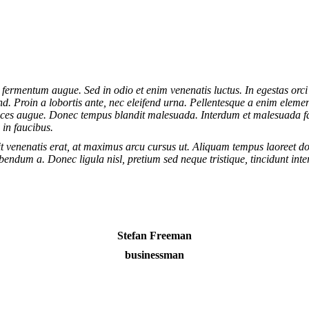
 fermentum augue. Sed in odio et enim venenatis luctus. In egestas orc
end. Proin a lobortis ante, nec eleifend urna. Pellentesque a enim elem
trices augue. Donec tempus blandit malesuada. Interdum et malesuada f
 in faucibus.
t venenatis erat, at maximus arcu cursus ut. Aliquam tempus laoreet do
bendum a. Donec ligula nisl, pretium sed neque tristique, tincidunt inte
Stefan Freeman
businessman