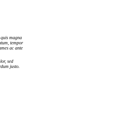
i quis magna
entum, tempor
ames ac ante
lor, sed
rdum justo.