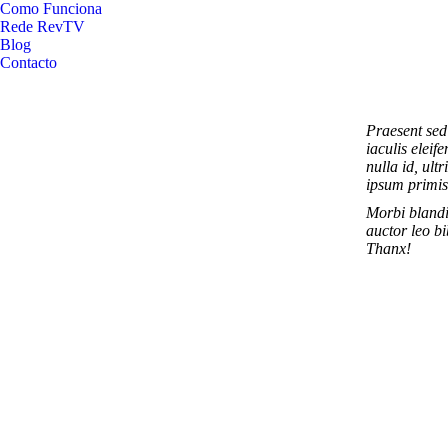
Como Funciona
Rede RevTV
Blog
Contacto
Praesent sed
iaculis eleif
nulla id, ul
ipsum primis
Morbi blandi
auctor leo bi
Thanx!