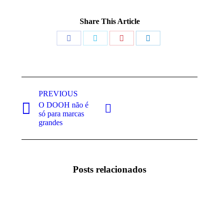
Share This Article
PREVIOUS
O DOOH não é
só para marcas
grandes
Posts relacionados
O
O futuro da
DOOH
publicidade
não é
está no